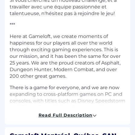
Si vous cherchez un nouveau challenge, et à
travailler avec une équipe passionnée et
talentueuse, n'hésitez pas à rejoindre le jeu!
***
Here at Gameloft, we create moments of
happiness for our players all over the world
through exciting gaming experiences. This is
our mission, and it has been the same for over
25 years. We are the proud creators of Asphalt,
Dungeon Hunter, Modern Combat, and over
200 other great games.
There is a game for everyone, and we are now
expanding to cross-platform games on PC and
consoles, with titles such as Disney Speedstorm
and Disney Dreamlight Valley, to provide our
players with even more amazing adventures.
Read Full Description
With more than 3,000 passionate Gamelofters
across the globe, we take great pride in our