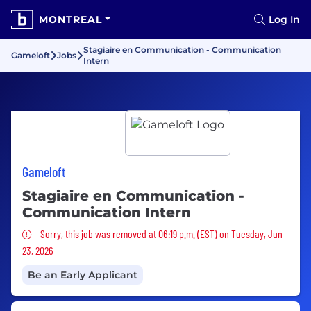
MONTREAL
Log In
Stagiaire en Communication - Communication
Gameloft
Jobs
Intern
Gameloft
Stagiaire en Communication -
Communication Intern
Sorry, this job was removed
Sorry, this job was removed at 06:19 p.m. (EST) on Tuesday, Jun
23, 2026
Be an Early Applicant