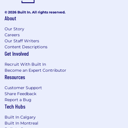
Présence au studio 3 fois par semaine
© 2026 Built In. All rights reserved.
***
About
Degree in Communications
Our Story
or currently pursuing a degree in
Careers
a related field
Our Staff Writers
Content Descriptions
Proficiency in Microsoft Office, social media,
Get Involved
Asana (or a similar platform), and Canva
Recruit With Built In
Strong interpersonal skills
Become an Expert Contributor
Resources
Strong writing skills
Customer Support
Organization and efficiency
Share Feedback
Creativity
Report a Bug
Tech Hubs
Sense of initiative and resourcefulness
Built In Calgary
Fluency in English and
Built In Montreal
French, both spoken and written