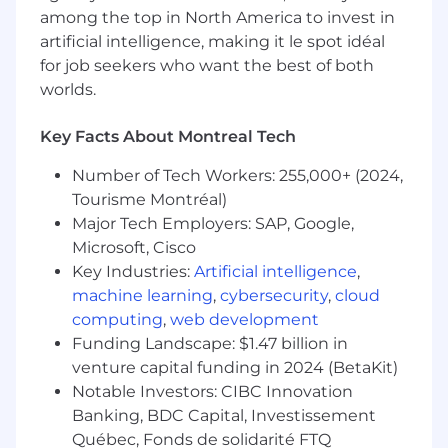
among the top in North America to invest in
promote Gameloft Montreal's brand image by
actively taking part in coordinating the studio's
artificial intelligence, making it le spot idéal
communications and events.
for job seekers who want the best of both
worlds.
From the beginning of your adventure with us,
you will be tasked with:
Key Facts About Montreal Tech
Contribute to Gameloft Montreal’s social
Number of Tech Workers: 255,000+ (2024,
media communications (LinkedIn,
Tourisme Montréal)
Facebook, X)
Major Tech Employers: SAP, Google,
Design visuals, create newsletters, and
Microsoft, Cisco
develop video content
Key Industries:
Artificial intelligence
,
machine learning
,
cybersecurity
,
cloud
Help organize internal events
computing
,
web development
Update the Gameloft Montreal intranet
Funding Landscape: $1.47 billion in
and regularly post information about
venture capital funding in 2024 (BetaKit)
various ongoing projects and activities
Notable Investors: CIBC Innovation
across the Montreal studio
Banking, BDC Capital, Investissement
Québec, Fonds de solidarité FTQ
Perform any other related tasks