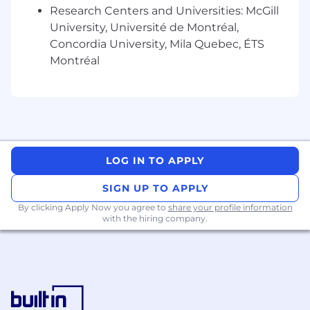
Research Centers and Universities: McGill
Qualifications
University, Université de Montréal,
Concordia University, Mila Quebec, ÉTS
Diplôme en Communications obtenu ou en voie
Montréal
un domaine connexe
Bonne connaissance de la suite Office, des
médias sociaux, d’Asana (ou plateforme
similaire) et de Canva
Bonnes qualités relationnelles
LOG IN TO APPLY
Bonne compétences rédactionnelles
SIGN UP TO APPLY
Organisation et efficacité
By clicking Apply Now you agree to
share your profile information
with the hiring company.
Créativité
Sens de l'initiative et débrouillardise
Maîtrise de l'anglais et du
français autant à l'oral qu'à l'écrit