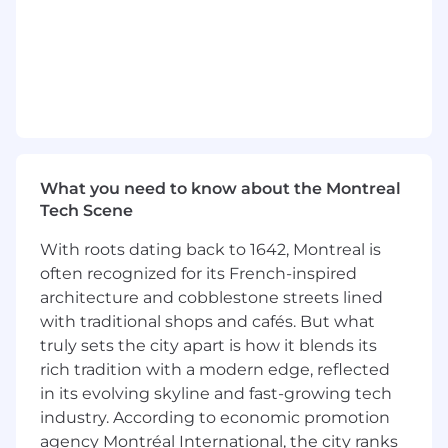
de Gameloft Montréal sur les réseaux
sociaux (LinkedIn, Facebook, X)
Concevoir des visuels, élaborer des infolettres e
des contenus vidéo
Participer à l'organisation d'événements intern
Alimenter le site intranet
What you need to know about the Montreal
de Gameloft Montréal et publier
Tech Scene
régulièrement l'information sur les divers
projets et activités en cours dans
With roots dating back to 1642, Montreal is
l'ensemble du studio de Montréal
often recognized for its French-inspired
architecture and cobblestone streets lined
Effectuer toute autre tâche connexe
with traditional shops and cafés. But what
***
truly sets the city apart is how it blends its
rich tradition with a modern edge, reflected
Gameloft Montreal is looking for an intern to
in its evolving skyline and fast-growing tech
join its Communications team. Under the
industry. According to economic promotion
supervision of the Senior Communication
agency Montréal International, the city ranks
Specialist, this person will help the team to