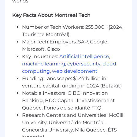
worlds.
déploiement.
Qualifications
Key Facts About Montreal Tech
Diplôme en informatique, mathématiques,
Number of Tech Workers: 255,000+ (2024,
physique, ou une expérience
Tourisme Montréal)
professionnelle comparable dans ces
Major Tech Employers: SAP, Google,
domaines;
Microsoft, Cisco
7 ans ou plus d'expérience en tant que
Key Industries:
Artificial intelligence
,
Programmeur Physique dans l'industrie du
machine learning
,
cybersecurity
,
cloud
jeu vidéo;
computing
,
web development
Funding Landscape: $1.47 billion in
Excellentes compétences en C++, y
venture capital funding in 2024 (BetaKit)
compris en débogage et optimisation;
Notable Investors: CIBC Innovation
Expérience avec Unreal Engine;
Banking, BDC Capital, Investissement
Québec, Fonds de solidarité FTQ
Solides compétences en mathématiques,
Research Centers and Universities: McGill
surtout en algèbre linéaire et/ou en calcul
University, Université de Montréal,
vectoriel;
Concordia University, Mila Quebec, ÉTS
Expérience avec le multithreading;