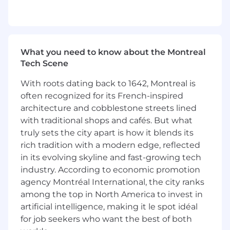
dans l’engin;
Travailler étroitement avec les équipes afin
que les systèmes fonctionnent ensemble
What you need to know about the Montreal
et soient cohérents, tout en respectant les
Tech Scene
limites de budget de mémoire et des
systèmes existants;
With roots dating back to 1642, Montreal is
Explorer des occasions de repousser les
often recognized for its French-inspired
capacités du moteur physique;
architecture and cobblestone streets lined
with traditional shops and cafés. But what
Documenter votre travail et partager les
truly sets the city apart is how it blends its
meilleures pratiques en programmation
rich tradition with a modern edge, reflected
physique;
in its evolving skyline and fast-growing tech
Faire le profilage et l'optimisation des
industry. According to economic promotion
systèmes existants en fonction des
agency Montréal International, the city ranks
contraintes matérielles;
among the top in North America to invest in
artificial intelligence, making it le spot idéal
Assurer la compatibilité et la performance
for job seekers who want the best of both
du syst&eme sur toutes les plateformes de