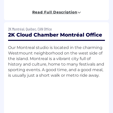
La personne dans ce rôle aidera à maintenir et à
améliorer l'utilisation des technologies liées à la
Read Full Description
physique qui soutiennent nos jeux et
plateformes cibles, que ce soit en lien avec les
personnages, les environnements ou les objets
2K Montréal, Québec, CAN Office
destructibles. La personne aidera également à
2K Cloud Chamber Montréal Office
développer de nouveaux systèmes basés sur la
physique en plus de fournir assistance et
Our Montreal studio is located in the charming
conseils aux concepteurs, animateurs.trices
Westmount neighborhood on the west side of
techniques et autres membres de l'équipe
the island. Montreal is a vibrant city full of
concernant l'utilisation optimale des systèmes
history and culture, home to many festivals and
liés à la physique.
sporting events. A good time, and a good meal,
is usually just a short walk or metro ride away.
Responsabilités
Développer de nouvelles fonctionnalités
physiques et maintenir les systèmes
existants;
Faire le design, le développement, le test,
débogage et optimisation des systèmes