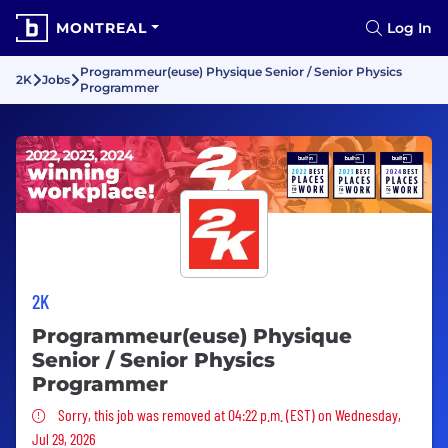
MONTREAL
Log In
Programmeur(euse) Physique Senior / Senior Physics
2K
Jobs
Programmer
2K
Programmeur(euse) Physique
Senior / Senior Physics
Programmer
Sorry, this job was removed
Sorry, this job was removed at 04:22 p.m. (EST) on Wednesday,
Jul 29, 2026