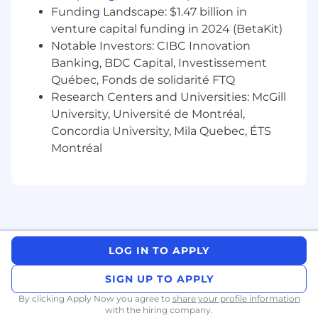
de comptes et à des événements ciblés
Funding Landscape: $1.47 billion in
.
À terme, possibilité de
constituer votre
venture capital funding in 2024 (BetaKit)
propre équipe
(agents, administratifs, etc.),
Notable Investors: CIBC Innovation
si souhaité.
Banking, BDC Capital, Investissement
Québec, Fonds de solidarité FTQ
Profil recherché
Research Centers and Universities: McGill
University, Université de Montréal,
Permis hypothécaire valide
dans votre
Concordia University, Mila Quebec, ÉTS
province (Ontario, Colombie-Britannique ou
Montréal
Alberta).
Expérience reconnue auprès de
conseillers financiers ou dans le
domaine de la gestion de patrimoine
.
Esprit entrepreneurial et sens aigu du
développement d’affaires.
Habileté à bâtir et à gérer un portefeuille de
LOG IN TO APPLY
clients.
Réseau existant de conseillers financiers,
SIGN UP TO APPLY
un atout majeur pour accélérer votre
By clicking Apply Now you agree to
share your profile information
démarrage.
with the hiring company.