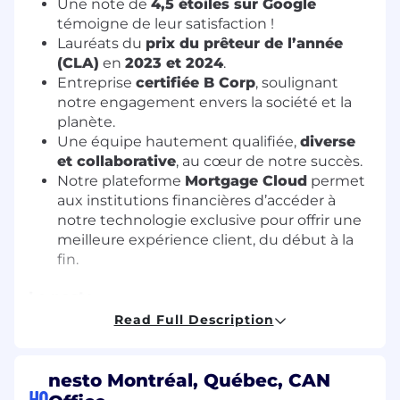
Une note de
4,5 étoiles sur Google
témoigne de leur satisfaction !
Lauréats du
prix du prêteur de l’année
(CLA)
en
2023 et 2024
.
Entreprise
certifiée B Corp
, soulignant
notre engagement envers la société et la
planète.
Une équipe hautement qualifiée,
diverse
et collaborative
, au cœur de notre succès.
Notre plateforme
Mortgage Cloud
permet
aux institutions financières d’accéder à
notre technologie exclusive pour offrir une
meilleure expérience client, du début à la
fin.
Le poste
Read Full Description
Vous êtes un(e) professionnel(le) hypothécaire
motivé(e), axé(e) sur les relations et souhaitez
bâtir votre propre pratique avec un
accès
nesto Montréal, Québec, CAN
direct à un marché exclusif et un
HQ