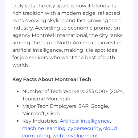
Vous développez votre entreprise
à partir
truly sets the city apart is how it blends its
d’une base solide d’opportunités, et non
rich tradition with a modern edge, reflected
à partir de zéro
.
in its evolving skyline and fast-growing tech
industry. According to economic promotion
Vos responsabilités
agency Montréal International, the city ranks
Développer et gérer un territoire régional
among the top in North America to invest in
avec des
droits exclusifs
sur les comptes
artificial intelligence, making it le spot idéal
assignés.
for job seekers who want the best of both
Être la
référence en matière
worlds.
d’hypothèques
pour les conseillers
financiers de votre région.
Key Facts About Montreal Tech
Établir et entretenir des relations durables
avec les conseillers partenaires afin de
Number of Tech Workers: 255,000+ (2024,
générer un fort volume de références.
Tourisme Montréal)
Accompagner les clients du
premier
Major Tech Employers: SAP, Google,
contact jusqu’au financement
, en tirant
Microsoft, Cisco
parti d’outils technologiques performants
Key Industries:
Artificial intelligence
,
et d’un soutien centralisé.
machine learning
,
cybersecurity
,
cloud
Stimuler la croissance des leads grâce au
computing
,
web development
développement des affaires, à la gestion