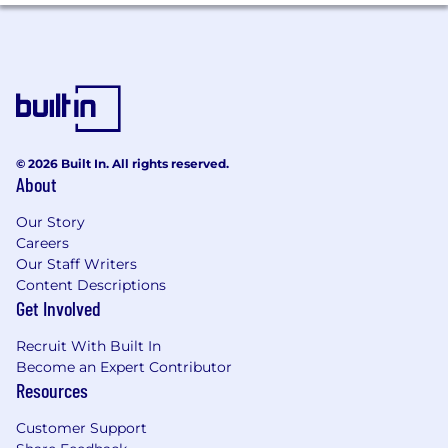
Veuillez noter qu'étant donné que nous
servons des client(e)s situé(e)s dans tout le
Canada,
il est essentiel d'être bilingue
pour ce poste
. Vous pourriez être amené(e)
à communiquer
en français et en anglais.
Ce que nous offrons
© 2026 Built In. All rights reserved.
Accès exclusif
à un territoire et à un
About
portefeuille définis et protégés.
Acheminement automatique des leads
Our Story
dans votre région.
Careers
Soutien technologique inégalé
et service
Our Staff Writers
de traitement centralisé pour vous
Content Descriptions
permettre de croître plus rapidement.
Get Involved
Possibilité de bâtir votre
propre équipe
.
Recruit With Built In
Rémunération 100 % à la commission
,
Become an Expert Contributor
sans plafond.
Resources
Postes disponibles dans
toutes les
grandes villes canadiennes
.
Customer Support