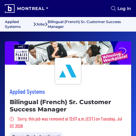
MONTREAL
Log In
Applied
Bilingual (French) Sr. Customer Success
Jobs
Systems
Manager
Applied Systems
Bilingual (French) Sr. Customer
Success Manager
Sorry, this job was removed
Sorry, this job was removed at 12:07 a.m. (EST) on Tuesday, Jul
07, 2026