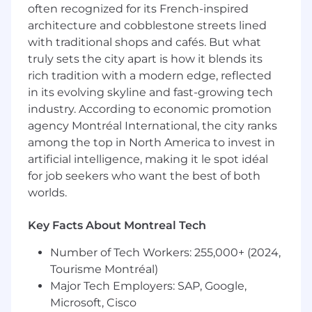
often recognized for its French-inspired
davantage sur
architecture and cobblestone streets lined
Votre expérience peut inclure:
with traditional shops and cafés. But what
truly sets the city apart is how it blends its
5 à 7 ans d'expérience en contact avec la
rich tradition with a modern edge, reflected
clientèle dans le domaine de la réussite
in its evolving skyline and fast-growing tech
client ou de la gestion de comptes.
industry. According to economic promotion
Bilinguisme anglais/français obligatoire (Un
agency Montréal International, the city ranks
entretien en français aura lieu au cours du
among the top in North America to invest in
processus de recrutement).
artificial intelligence, making it le spot idéal
Solides bases en matière de réussite client,
for job seekers who want the best of both
notamment en stratégie de fidélisation, en
worlds.
définition des attentes et en gestion
empathique des relations.
Communicateur clair et sør de lui, doté
Key Facts About Montreal Tech
d'excellentes compétences en rédaction,
Number of Tech Workers: 255,000+ (2024,
en expression orale et en présentation ; à
l'aise pour interagir avec des intervenants
Tourisme Montréal)
de haut niveau et des cadres supérieurs.
Major Tech Employers: SAP, Google,
Personne organisée et proactive, capable
Microsoft, Cisco