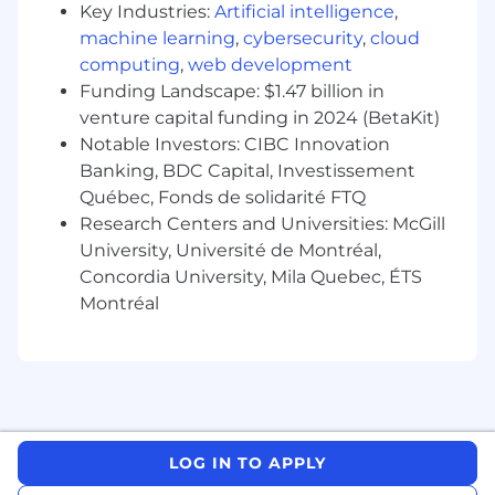
de résoudre les problèmes, de hiérarchiser
Key Industries:
Artificial intelligence
,
efficacement les priorités, d'accorder une
machine learning
,
cybersecurity
,
cloud
attention particulière aux détails et de
computing
,
web development
diagnostiquer les causes profondes - et non
Funding Landscape: $1.47 billion in
pas seulement les symptômes.
venture capital funding in 2024 (BetaKit)
Esprit d'initiative et capacité avérée à
Notable Investors: CIBC Innovation
prendre en charge des comptes, à générer
Banking, BDC Capital, Investissement
des résultats et à s'adapter à l'évolution des
Québec, Fonds de solidarité FTQ
priorités.
Baccalauréat ou expérience équivalente ; la
Research Centers and Universities: McGill
connaissance de Salesforce et des produits
University, Université de Montréal,
Applied est un atout ; déplacements
Concordia University, Mila Quebec, ÉTS
pouvant aller jusqu'à 15 % du temps.
Montréal
Nous savons que le talent vient de tous les
milieux et de tous les niveaux d'expérience.
Nous encourageons les militaires et leurs
conjoints ainsi que les candidats sans diplôme
ou formation en technologie à postuler!
LOG IN TO APPLY
Lorsque vous rejoignez l'équipe appliquée,