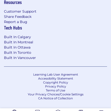
au travail tous les jours:
Resources
Couverture médicale, dentaire et de la
Customer Support
vision
Share Feedback
Report a Bug
Temps de vacances payé
Tech Hubs
Journées de la santé et du bien-être
Built In Calgary
Built In Montreal
Un jour de bonus pour ton anniversaire
Built In Ottawa
Built In Toronto
Apprenez-en davantage sur les personnes
Built In Vancouver
derrière nos produits
https://www1.appliedsystems.com/fr-ca/a-
propos-de-nous/jobs/
Learning Lab User Agreement
Accessibility Statement
La fourchette totale prévue de la rémunération
Copyright Policy
annuelle pour ce poste existant créé se situe
Privacy Policy
Terms of Use
entre
95,000 $CA et 130,000 $CA
par année.
Your Privacy Choices/Cookie Settings
Celle-ci comprend le salaire de base initial et, le
CA Notice of Collection
cas échéant, la rémunération variable ou
incitative. Pour déterminer le salaire initial d'un